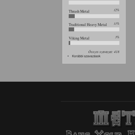
12%
Thrash Metal
11%
Traditional Heavy Metal
3%
Viking Metal
Összes szavazat: 418
Korábbi szavazások