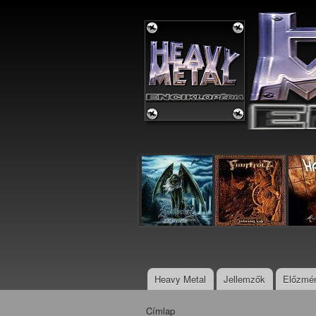
Metal
Enciklopédia
Heavy Metal
Jellemzők
Előzmé
Főmenü
Címlap