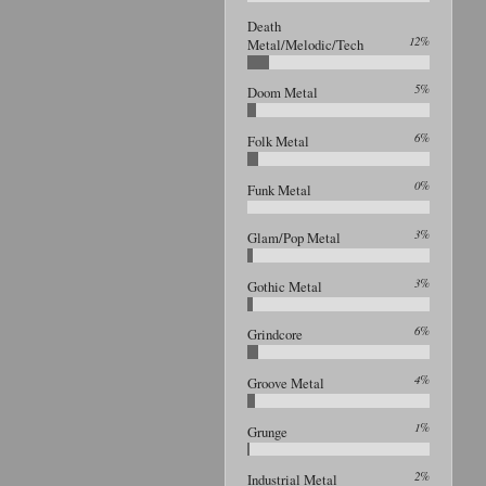
Death
12%
Metal/Melodic/Tech
5%
Doom Metal
6%
Folk Metal
0%
Funk Metal
3%
Glam/Pop Metal
3%
Gothic Metal
6%
Grindcore
4%
Groove Metal
1%
Grunge
2%
Industrial Metal