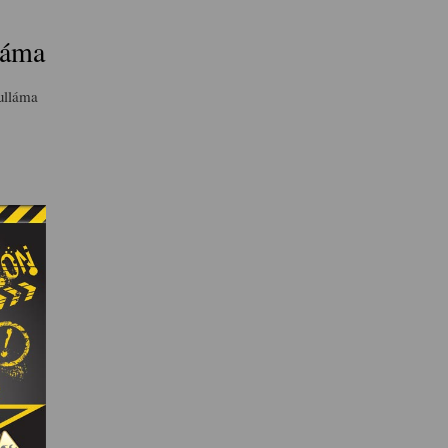
láma
ulláma