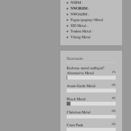
NSBM -
NWOBHM -
NWOAHM -
Pagan (pogány) Metal
SID Metal -
Touhou Metal -
Viking Metal
Szavazás
Kedvenc metal műfajod?
1%
Alternative Metal
0%
Avant-Garde Metal
8%
Black Metal
0%
Christian Metal
0%
Crust Punk