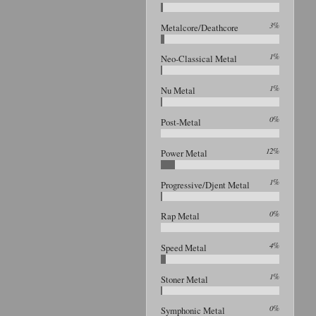
3%
Metalcore/Deathcore
1%
Neo-Classical Metal
1%
Nu Metal
0%
Post-Metal
12%
Power Metal
1%
Progressive/Djent Metal
0%
Rap Metal
4%
Speed Metal
1%
Stoner Metal
0%
Symphonic Metal