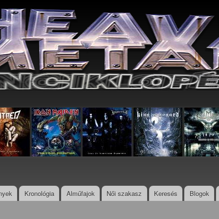
Ugrás a
tartalomra
nyek
Kronológia
Alműfajok
Női szakasz
Keresés
Blogok