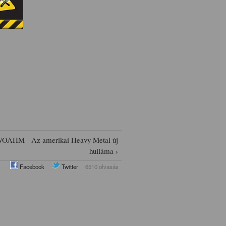
OAHM - Az amerikai Heavy Metal új
hulláma ›
Facebook
Twitter
6510 olvasás