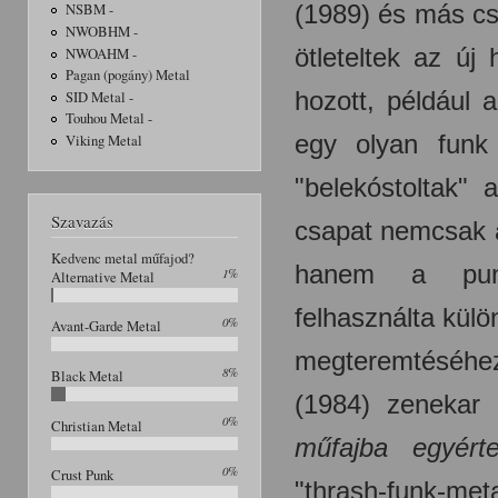
(1989) és más cs
NSBM -
NWOBHM -
ötleteltek az új
NWOAHM -
Pagan (pogány) Metal
hozott, például 
SID Metal -
Touhou Metal -
egy olyan funk 
Viking Metal
"belekóstoltak" 
Szavazás
csapat nemcsak a
Kedvenc metal műfajod?
hanem a pun
1%
Alternative Metal
felhasználta kül
0%
Avant-Garde Metal
megteremtéséhez
8%
Black Metal
(1984) zenekar 
0%
Christian Metal
műfajba egyérte
0%
Crust Punk
"thrash-funk-met