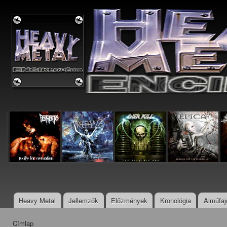
Ugr
tar
Metal
Enciklopédia
Heavy Metal
Jellemzők
Előzmények
Kronológia
Alműfaj
Főmenü
Címlap