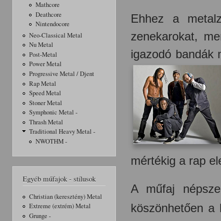
Mathcore
Deathcore
Ehhez a metalz
Nintendocore
zenekarokat, mer
Neo-Classical Metal
Nu Metal
igazodó bandák
Post-Metal
Power Metal
Progressive Metal / Djent
Rap Metal
Speed Metal
Stoner Metal
Symphonic Metal -
Thrash Metal
Traditional Heavy Metal -
NWOTHM -
mértékig a rap el
Egyéb műfajok - stílusok
A műfaj népsze
Christian (keresztény) Metal
köszönhetően a
Extreme (extrém) Metal
Grunge -