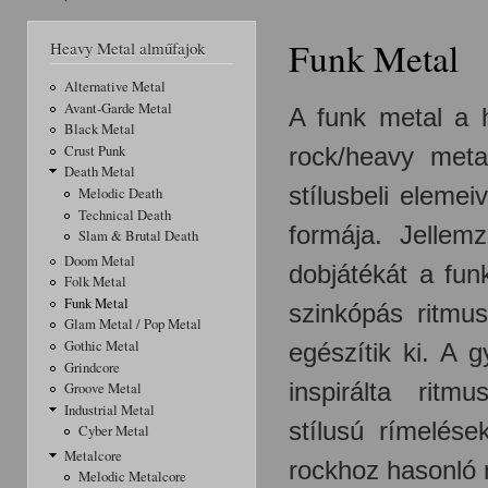
Jelenlegi hely
Funk Metal
Heavy Metal alműfajok
Alternative Metal
Avant-Garde Metal
A funk metal a 
Black Metal
rock/heavy
meta
Crust Punk
Death Metal
stílusbeli elemei
Melodic Death
Technical Death
formája. Jellem
Slam & Brutal Death
Doom Metal
dobjátékát a fu
Folk Metal
Funk Metal
szinkópás ritmu
Glam Metal / Pop Metal
Gothic Metal
egészítik ki.
A gy
Grindcore
inspirálta ritm
Groove Metal
Industrial Metal
stílusú rímelése
Cyber Metal
Metalcore
rockhoz hasonló 
Melodic Metalcore