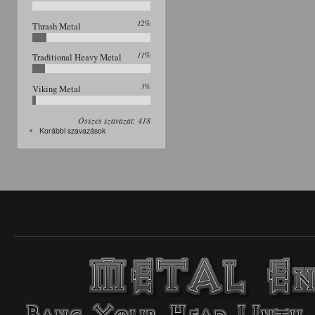
12%
Thrash Metal
11%
Traditional Heavy Metal
3%
Viking Metal
Összes szavazat: 418
Korábbi szavazások