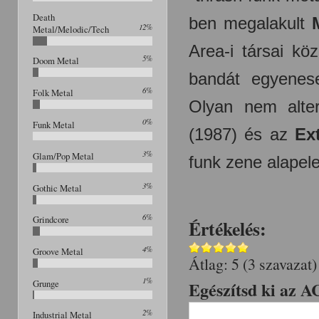
Death
ben megalakult
12%
Metal/Melodic/Tech
Area-i társai k
5%
Doom Metal
bandát egyenese
6%
Folk Metal
Olyan nem alte
0%
Funk Metal
(1987) és az
Ex
3%
Glam/Pop Metal
funk zene alapel
3%
Gothic Metal
6%
Grindcore
Értékelés:
4%
Groove Metal
Átlag:
5
(
3
szavazat)
1%
Egészítsd ki az A
Grunge
2%
Industrial Metal