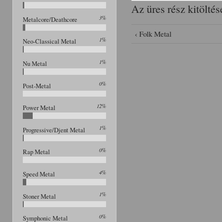
Az üres rész kitöltés
3%
Metalcore/Deathcore
‹ Folk Metal
1%
Neo-Classical Metal
1%
Nu Metal
0%
Post-Metal
12%
Power Metal
1%
Progressive/Djent Metal
0%
Rap Metal
4%
Speed Metal
1%
Stoner Metal
0%
Symphonic Metal