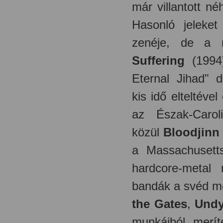
már villantott n
Hasonló jeleke
zenéje, de a 
Suffering
(1994)
Eternal Jihad" 
kis idő elteltéve
az Észak-Caroli
közül
Bloodjinn
a Massachusett
hardcore-metal 
bandák a svéd me
the Gates
,
Undy
munkáiból meríte