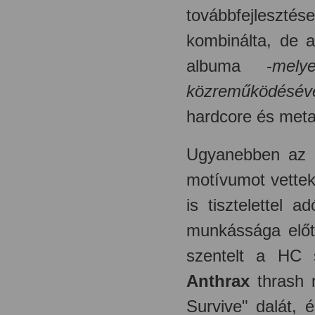
továbbfejlesz
kombinálta, de
a
albuma -
mely
közreműködésével
hardcore és met
Ugyanebben az i
motívumot vettek
is tisztelettel 
munkássága elő
szentelt a HC s
Anthrax
thrash 
Survive" dalát,