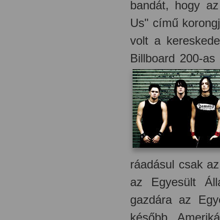
bandát, hogy a
Us" című korongj
volt a kereskede
Billboard 200-as
ráadásul csak az
az Egyesült Ál
gazdára az Egye
később Ameriká