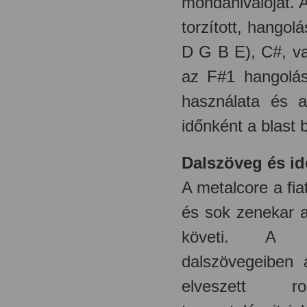
mondanivalóját. 
torzított, hango
D G B E), C#, va
az F#1 hangolás
használata és a
időnként a blast 
Dalszöveg és id
A metalcore a fi
és sok zenekar a
követi. 
dalszövegeiben
elveszett ro