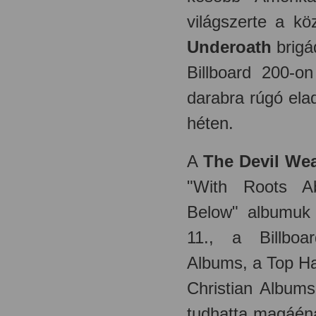
világszerte a kö
Underoath
brigá
Billboard 200-o
darabra rúgó ela
héten.
A
The Devil We
"With Roots A
Below" albumuk 
11., a Billboa
Albums, a
Top Ha
Christian Albums
tudhatta magáén