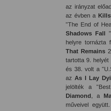
az irányzat elő
az évben a
Kill
"The End of Hea
Shadows Fall
"
helyre tornázta 
That Remains
2
tartotta 9. helyé
és 38. volt a "U
az
As I Lay Dy
jelölték a "Be
Diamond
, a
Ma
műveivel együtt