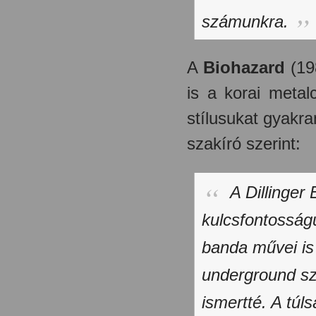
számunkra.
A
Biohazard
(19
is a korai metal
stílusukat gyakra
szakíró szerint:
A Dillinger
kulcsfontosság
banda művei is
underground sz
ismertté. A túl