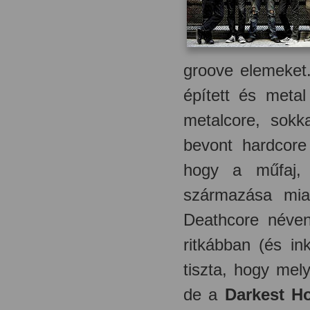
groove elemeket
épített és metal
metalcore, sokk
bevont hardcor
hogy a műfaj, 
származása mia
Deathcore néven
ritkábban (és i
tiszta, hogy mel
de a
Darkest H