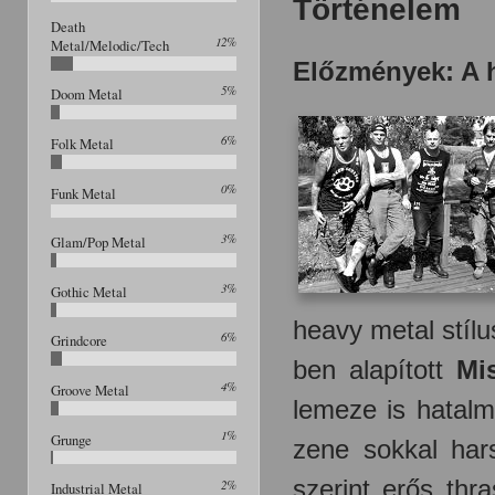
Történelem
Death
12%
Metal/Melodic/Tech
Előzmények: A h
5%
Doom Metal
6%
Folk Metal
0%
Funk Metal
3%
Glam/Pop Metal
3%
Gothic Metal
heavy metal stíl
6%
Grindcore
ben alapított
Mis
4%
Groove Metal
lemeze is hatalm
1%
Grunge
zene sokkal har
szerint erős thr
2%
Industrial Metal