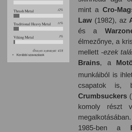
mint a
Cro-Mag
12%
Thrash Metal
Law
(1982), az
11%
Traditional Heavy Metal
és a
Warzon
3%
Viking Metal
élmezőnye, a kri
Összes szavazat: 418
mellett -
ezek talá
Korábbi szavazások
Brains
, a
Mot
munkáiból is ihl
csapatok is,
Crumbsuckers
(
komoly részt v
megalkotásában.
1985-ben a