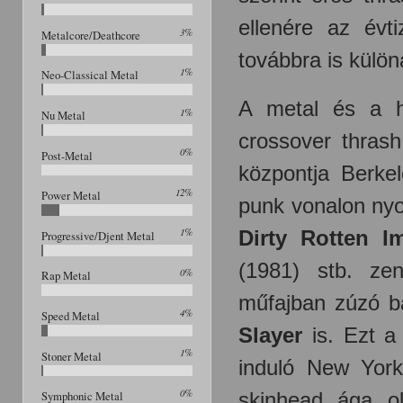
ellenére az évt
3%
Metalcore/Deathcore
továbbra is külön
1%
Neo-Classical Metal
A metal és a ha
1%
Nu Metal
crossover thrash 
0%
Post-Metal
központja Berke
12%
Power Metal
punk vonalon n
1%
Dirty Rotten I
Progressive/Djent Metal
(1981) stb. zen
0%
Rap Metal
műfajban zúzó b
4%
Speed Metal
Slayer
is. Ezt a
1%
Stoner Metal
induló New York
0%
skinhead ága ol
Symphonic Metal