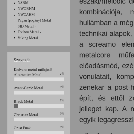
északi/melodic 
NSBM -
NWOBHM -
kombinációja,
NWOAHM -
Pagan (pogány) Metal
hullámban a még 
SID Metal -
technikai alapok
Touhou Metal -
Viking Metal
a screamo elem
metalcore műf
Szavazás
előadásmód, ezér
Kedvenc metal műfajod?
1%
Alternative Metal
vonulatait, kom
zenekar a post-h
0%
Avant-Garde Metal
épít, és ettől 
8%
Black Metal
jelleget kap. A
0%
Christian Metal
egyik legagressz
0%
Crust Punk