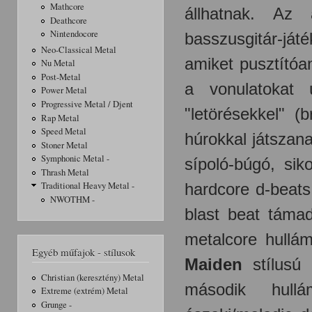
Mathcore
állhatnak. Az 
Deathcore
Nintendocore
basszusgitár-já
Neo-Classical Metal
amiket pusztítóa
Nu Metal
Post-Metal
a vonulatokat 
Power Metal
Progressive Metal / Djent
"letörésekkel" (
Rap Metal
Speed Metal
húrokkal játszana
Stoner Metal
Symphonic Metal -
sípoló-búgó, sik
Thrash Metal
hardcore d-beats
Traditional Heavy Metal -
NWOTHM -
blast beat táma
metalcore hullá
Egyéb műfajok - stílusok
Maiden
stílusú 
Christian (keresztény) Metal
második hullá
Extreme (extrém) Metal
Grunge -