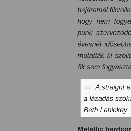
bejáratnál filctol
hogy nem fogyas
punk szerveződé
évesnél idősebbe
mutatták ki szoli
ők sem fogyaszta
A straight 
a lázadás szoká
Beth Lahickey
Metallic hardco