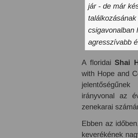
jár - de már ké
találkozásának
csigavonalban 
agresszívabb ér
A floridai
Shai 
with Hope and C
jelentőségűnek
irányvonal az é
zenekarai számá
Ebben az időben,
keverékének nagy