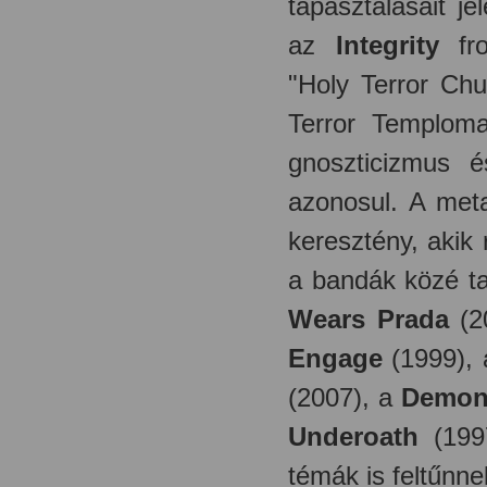
tapasztalásait je
az
Integrity
fro
"Holy Terror Chu
Terror Temploma
gnoszticizmus é
azonosul. A meta
keresztény, akik
a bandák közé ta
Wears Prada
(2
Engage
(1999),
(2007), a
Demon
Underoath
(1997
témák is feltűnne