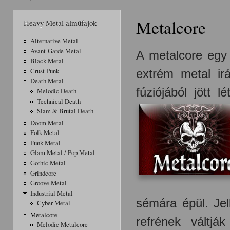
Jelenlegi hely
Metalcore
Heavy Metal alműfajok
Alternative Metal
Avant-Garde Metal
A metalcore egy
Black Metal
extrém metal ir
Crust Punk
Death Metal
fúziójából jött 
Melodic Death
Technical Death
Slam & Brutal Death
Doom Metal
Folk Metal
Funk Metal
Glam Metal / Pop Metal
Gothic Metal
Grindcore
Groove Metal
Industrial Metal
sémára épül. Jel
Cyber Metal
Metalcore
refrének váltjá
Melodic Metalcore