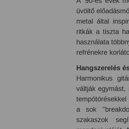
A '90-es évek me
üvöltő előadásmó
metal által insp
ritkák a tiszta
használata többn
refrénekre korlát
Hangszerelés é
Harmonikus gitá
váltják egymást,
tempótörésekkel 
a sok "breakdo
szakaszok segí