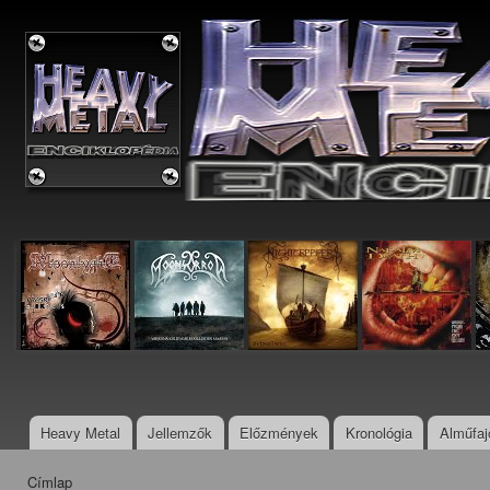
Ugr
tar
Metal
Enciklopédia
Heavy Metal
Jellemzők
Előzmények
Kronológia
Alműfaj
Főmenü
Címlap