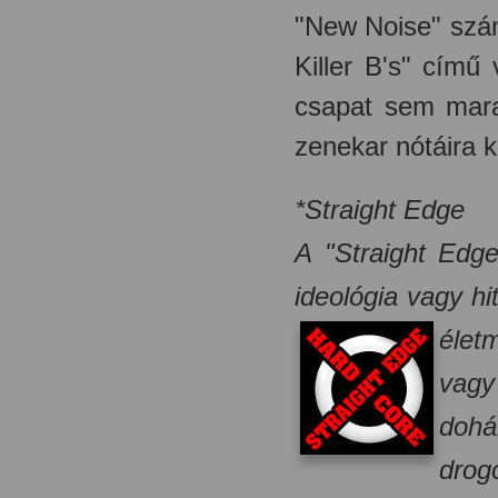
"New Noise" számá
Killer B's" cím
csapat sem mara
zenekar nótáira k
*Straight Edge
A "Straight Edg
ideológia vagy hi
élet
vag
dohá
drog