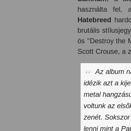
használta fel,
Hatebreed
hardc
brutális stílusjeg
ös "Destroy the 
Scott Crouse, a z
Az album na
idézik azt a ki
metal hangzás
voltunk az első
zenét. Sokszor 
lenni mint a Pa