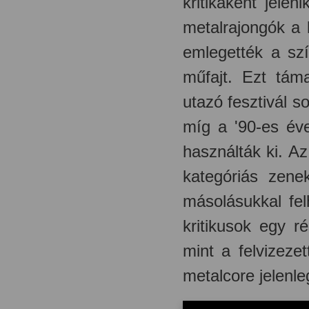
kritikaként jele
metalrajongók a 
emlegették a szí
műfajt. Ezt tám
utazó fesztivál s
míg a '90-es év
használták ki. A
kategóriás zenek
másolásukkal fel
kritikusok egy r
mint a felvizez
metalcore jelenl