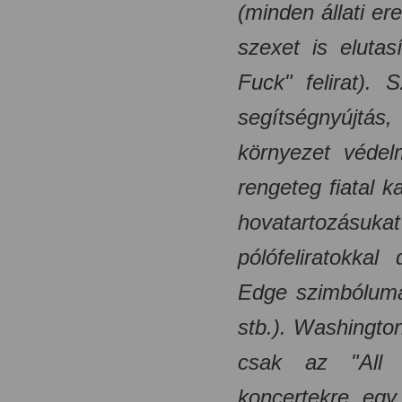
(minden állati er
szexet is elutas
Fuck" felirat). 
segítségnyújtás,
környezet védel
rengeteg fiatal
hovatartozásukat
pólófeliratokkal
Edge szimbóluma
stb.). Washingto
csak az "All 
koncertekre egy