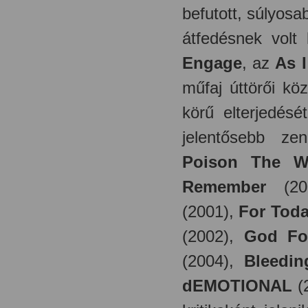
befutott, súlyos
átfedésnek vol
Engage
, az
As 
műfaj úttörői kö
körű elterjedés
jelentősebb zen
Poison The W
Remember
(20
(2001),
For Tod
(2002),
God Fo
(2004),
Bleedi
dEMOTIONAL
(2