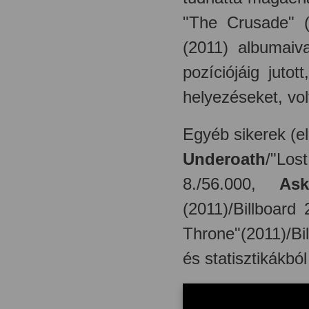
"The Crusade" 
(2011) albumaiva
pozíciójáig juto
helyezéseket, vol
Egyéb sikerek (el
Underoath
/"Los
8./56.000,
Ask
(2011)/Billboard
Throne"(2011)/Bi
és statisztikákból