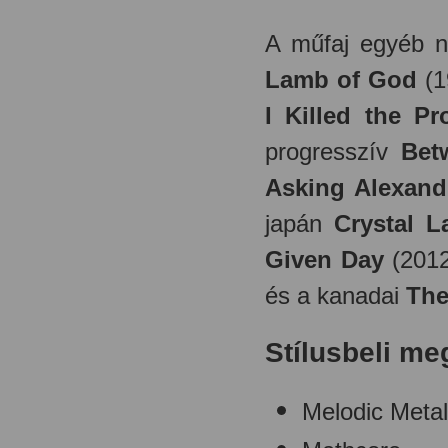
A műfaj egyéb n
Lamb of God
(1
I Killed the P
progresszív
Bet
Asking Alexand
japán
Crystal 
Given Day
(201
és a kanadai
The
Stílusbeli me
Melodic Meta