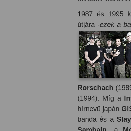
1987 és 1995 kö
útjára -
ezek a ba
Rorschach
(198
(1994). Míg a
In
hírnevű japán
GI
banda és a
Slay
Samhain
, a
Mo