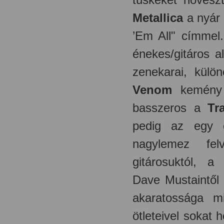
Metallica
a nyár 
’Em All" címmel
énekes/gitáros 
zenekarai, kül
Venom
kemény e
basszeros a
Tr
pedig az egy 
nagylemez fel
gitárosuktól, 
Dave Mustaintől 
akaratossága m
ötleteivel sokat 