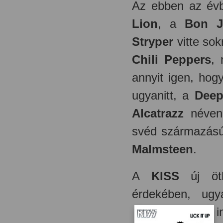
Az ebben az évb
Lion
, a
Bon J
Stryper
vitte sok
Chili Peppers
, 
annyit igen, hog
ugyanitt, a
Deep
Alcatrazz
néven 
svéd származású 
Malmsteen
.
A
KISS
új ötle
érdekében, ugy
i