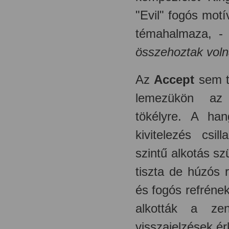
"Evil" fogós mot
témahalmaza, 
összehoztak vol
Az
Accept
sem té
lemezükön az e
tökélyre. A ha
kivitelezés csi
szintű alkotás sz
tiszta de húzós 
és fogós refréne
alkották a zen
visszajelzések é