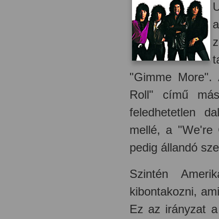
U
a
z
t
"Gimme More".
Roll" című más
feledhetetlen da
mellé, a "We're 
pedig állandó sze
Szintén Amerik
kibontakozni, am
Ez az irányzat