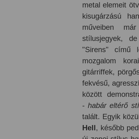
metal elemeit öt
kisugárzású h
műveiben már
stílusjegyek, 
"Sirens" című 
mozgalom kora
gitárriffek, pör
fekvésű, agressz
között demonstr
-
habár eltérő st
talált. Egyik kö
Hell
, később pe
új zenei stílus h