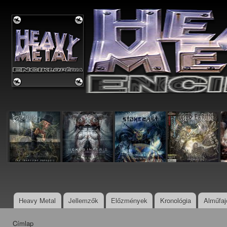
Ugr
tar
Metal
Enciklopédia
Heavy Metal
Jellemzők
Előzmények
Kronológia
Alműfaj
Főmenü
Címlap