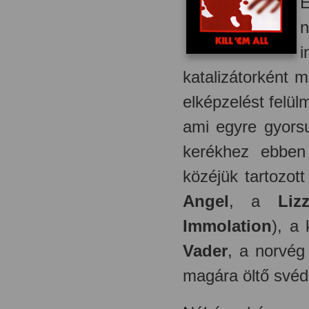
E
n
i
katalizátorként 
elképzelést felül
ami egyre gyorsu
kerékhez ebben
közéjük tartozot
Angel
, a
Liz
Immolation
), a
Vader
, a norvé
magára öltő své