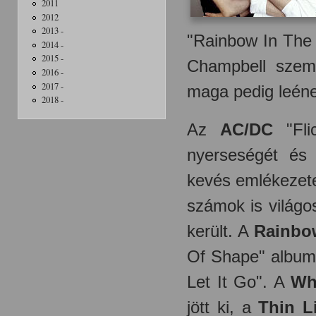
2011
2012
2013 -
"Rainbow In The 
2014 -
2015 -
Champbell szemé
2016 -
2017 -
maga pedig leének
2018 -
Az
AC/DC
"Fli
nyerseségét és 
kevés emlékezete
számok is világo
került. A
Rainbo
Of Shape" albumo
Let It Go". A
Wh
jött ki, a
Thin L