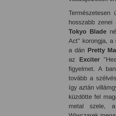
Természetesen ú
hosszabb zenei a
Tokyo Blade
né
Act" korongja, a
a dán
Pretty Ma
az
Exciter
"Heav
figyelmet. A b
tovább a szélvé
így aztán villám
küzdötte fel magá
metal szele, a
Wiwczarek megal