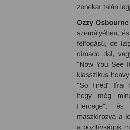
zenekar talán leg
Ozzy Osbourne
személyében, és
felfogású, de ízi
címadó dal, vagy
"Now You See It
klasszikus heavy 
"So Tired"
lírai 
hogy még mind
Hercege", és 
maszkírozva a le
a pozitívságok m