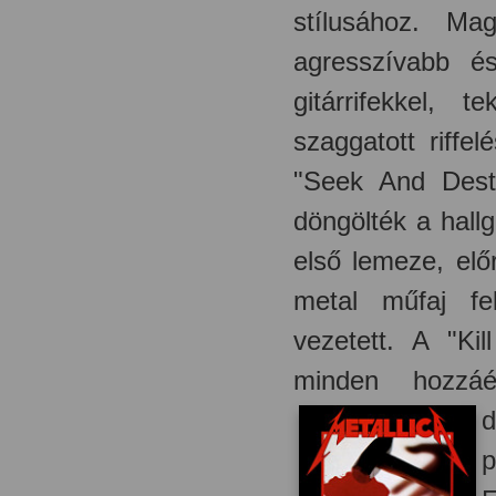
stílusához. Ma
agresszívabb és
gitárrifekkel,
szaggatott riffe
"Seek And Destro
döngölték a hallg
első lemeze, elő
metal műfaj fe
vezetett. A "Ki
minden hozzáé
d
p