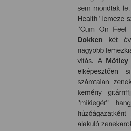
sem mondtak le
Health" lemeze sz
"Cum On Feel T
Dokken
két évv
nagyobb lemezkia
vitás. A
Mötley
elképesztően s
számtalan zenek
kemény gitárrif
"mikiegér" han
húzóágazatként
alakuló zenekarok