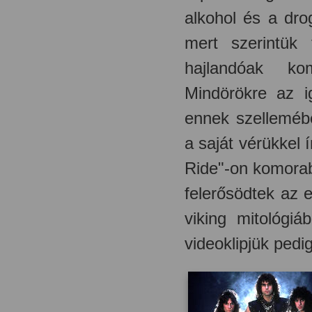
alkohol és a dr
mert szerintük
hajlandóak ko
Mindörökre az ig
ennek szellemébe
a saját vérükkel 
Ride"-on komorab
felerősödtek az 
viking mitológiá
videoklipjük pedi