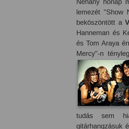
Néhány hónap 
lemezét "Show N
beköszöntött a
Hanneman és Ker
és Tom Araya én
Mercy"-n tényle
tudás sem hián
gitárhangzásuk é