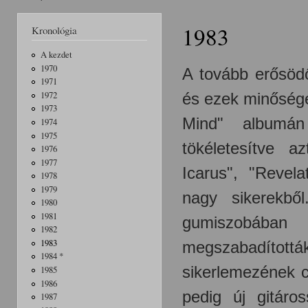
Jelenlegi hely
1983
Kronológia
A kezdet
1970
A tovább erősöd
1971
és ezek minősége
1972
1973
Mind" albumán 
1974
1975
tökéletesítve
azt
1976
1977
Icarus", "Revel
1978
1979
nagy sikerekbő
1980
1981
gumiszobában 
1982
1983
megszabadítot
1984 *
sikerlemezének 
1985
1986
pedig új gitáro
1987