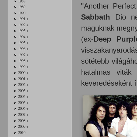
1988
"Another Perfect
1989
1990
Sabbath
Dio nél
1991 +
1992 +
maguknak megnyer
1993 +
1994 +
(ex-
Deep Purpl
1995 +
visszakanyarodá
1996 +
1997 +
sötétebb világáh
1998 +
1999 +
hatalmas viták
2000 +
2001 +
keveredéseként ír
2002 +
2003 +
2004 +
2005 +
2006 +
2007 +
2008 +
2009 +
2010