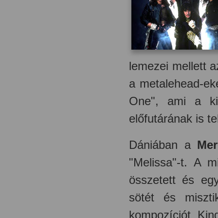
lemezei mellett 
a metalehead-ek
One", ami a ki
előfutárának is t
Dániában a
Mer
"Melissa"-t. A m
összetett és eg
sötét és miszti
kompozíciót Kin