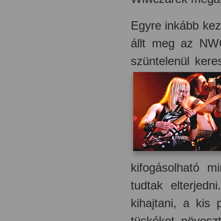
Egyre inkább kez
állt meg az NWO
szüntelenül kere
kifogásolható m
tudtak elterjed
kihajtani, a kis
tüskéket növesz