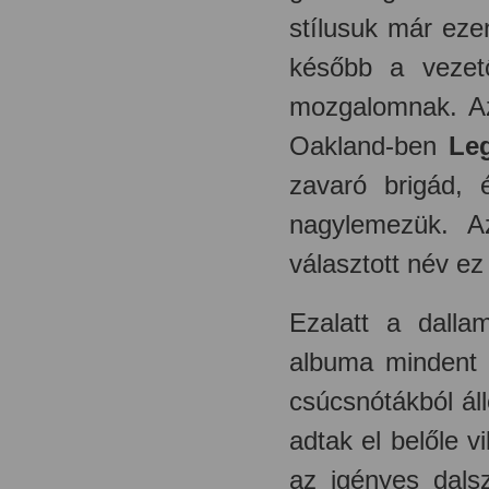
stílusuk már ezen
később a vezető
mozgalomnak. Az
Oakland-ben
Le
zavaró brigád,
nagylemezük. A
választott név ez 
Ezalatt a dall
albuma mindent l
csúcsnótákból áll
adtak el belőle v
az igényes dals